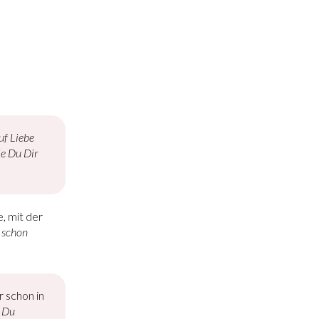
uf Liebe
ie Du Dir
 mit der
 schon
 schon in
 Du