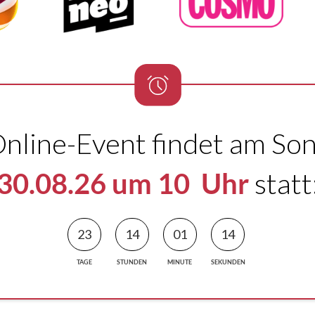
nline-Event findet am So
30.08.26 um 10 Uhr
statt
23
14
01
13
TAGE
STUNDEN
MINUTE
SEKUNDEN