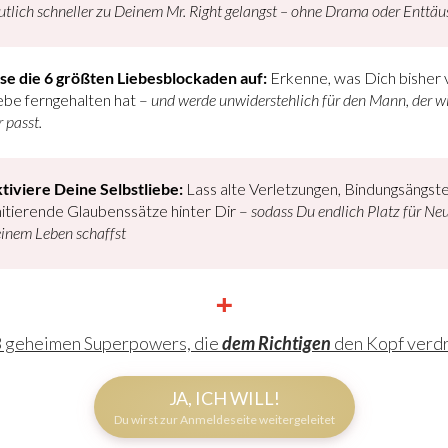
utlich schneller zu Deinem Mr. Right gelangst – ohne Drama oder Enttä
se die 6 größten Liebesblockaden auf:
Erkenne, was Dich bisher 
ebe ferngehalten hat –
und werde unwiderstehlich für den Mann, der wi
r passt.
tiviere Deine Selbstliebe:
Lass alte Verletzungen, Bindungsängst
mitierende Glaubenssätze hinter Dir –
sodass Du endlich Platz für Neu
inem Leben schaffst
+
3 geheimen Superpowers, die
dem Richtigen
den Kopf verd
JA, ICH WILL!
Du wirst zur Anmeldeseite weitergeleitet