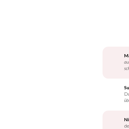
Ma
au
sc
Su
Du
üb
Ni
de