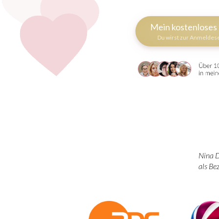
Mein kostenloses 
Du wirst zur Anmeldese
Nina D
als Be