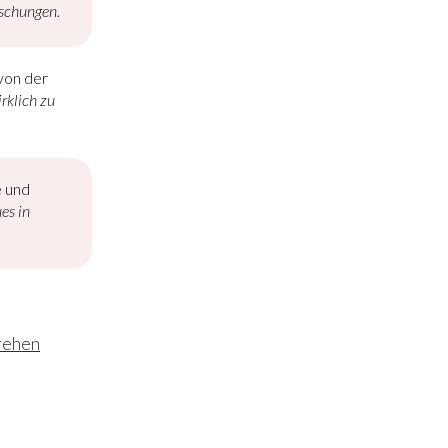
uschungen.
von der
rklich zu
e und
es in
rehen