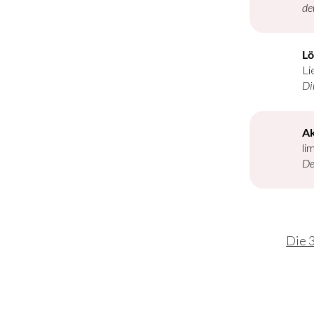
de
Lö
Li
Di
Ak
li
De
Die 