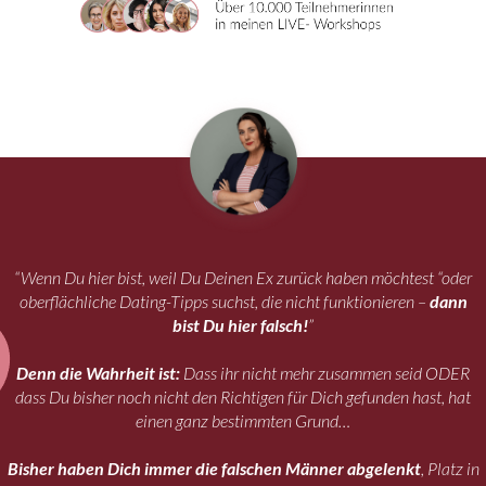
“Wenn Du hier bist, weil Du Deinen Ex zurück haben möchtest “oder
oberflächliche Dating-Tipps suchst, die nicht funktionieren –
dann
bist Du hier falsch!
”
Denn die Wahrheit ist:
Dass ihr nicht mehr zusammen seid ODER
dass Du bisher noch nicht den Richtigen für Dich gefunden hast, hat
einen ganz bestimmten Grund…
Bisher haben Dich immer die falschen Männer abgelenkt
, Platz in