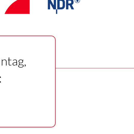
nntag,
: